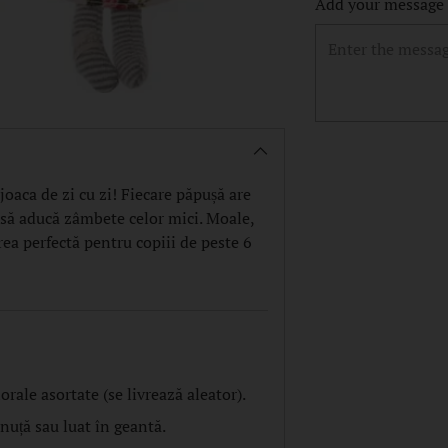
Add your message o
Adding
product
to
oaca de zi cu zi! Fiecare păpușă are
your
ta să aducă zâmbete celor mici. Moale,
cart
rea perfectă pentru copiii de peste 6
orale asortate (se livrează aleator).
nuță sau luat în geantă.