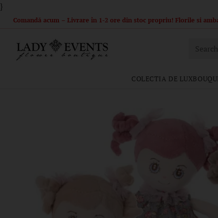
}
Promotiile sunt valabile pana la data de 30.07.2026 .Nu livram in Letcani
Searc
COLECTIA DE LUX
BOUQU