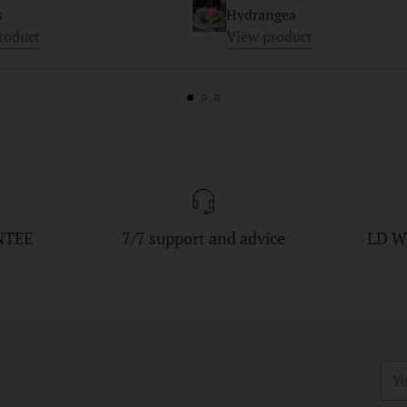
s
Hydrangea
roduct
View product
NTEE
7/7 support and advice
LD W
You
ema