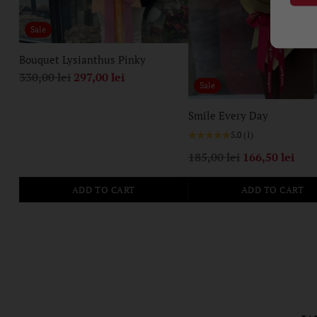
Sale
Bouquet Lysianthus Pinky
Regular
330,00 lei
297,00 lei
Sale
price
Smile Every Day
5.0
(1)
Regular
185,00 lei
166,50 lei
price
ADD TO CART
ADD TO CART
Quantity
Quantity