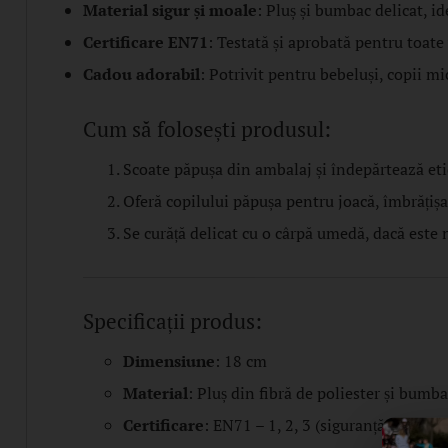
Material sigur și moale
: Pluș și bumbac delicat, id
Certificare EN71
: Testată și aprobată pentru toate 
Cadou adorabil
: Potrivit pentru bebeluși, copii mi
Cum să folosești produsul:
Scoate păpușa din ambalaj și îndepărtează eti
Oferă copilului păpușa pentru joacă, îmbrățișa
Se curăță delicat cu o cârpă umedă, dacă este 
Specificații produs:
Dimensiune
: 18 cm
Material
: Pluș din fibră de poliester și bumb
Certificare
: EN71 – 1, 2, 3 (siguranță pentru t