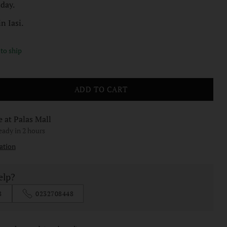
 day.
n Iasi.
 to ship
ADD TO CART
e at Palas Mall
ready in 2 hours
ation
elp?
8
0232708448