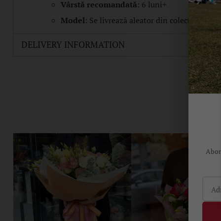
Vârstă recomandată
: 6 luni+
Model
: Se livrează aleator din colecția Summ
DELIVERY INFORMATION
Abone