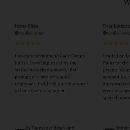
W
Ioana Sitea
Dear Lorent
Verified review
Verified revi
I warmly recommend Lady Events
I called on L
florist. I was impressed by the
Palas for the
seriousness they showed, their
person. We m
promptness and very quick
availability,
responses. I will call on the services
and proposal
of Lady Events for sure♥️
creativity an
special bouq
In Harmony: Roses and
Bouque