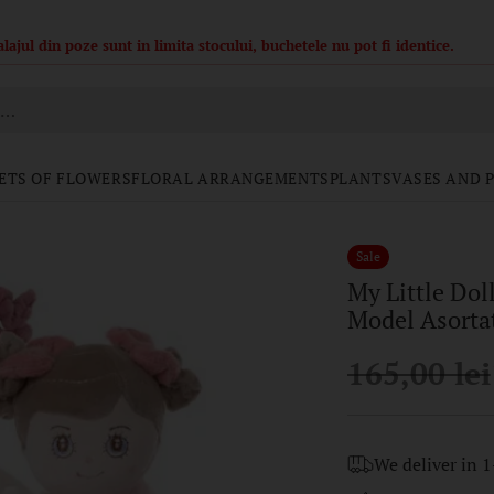
, Proselnici, Vorovesti, sau alte localitati cu o distanta mai mare de 7 km de 
h…
ETS OF FLOWERS
FLORAL ARRANGEMENTS
PLANTS
VASES AND 
Sale
My Little Dol
Model Asorta
165,00 lei
Regular
price
We deliver in 1