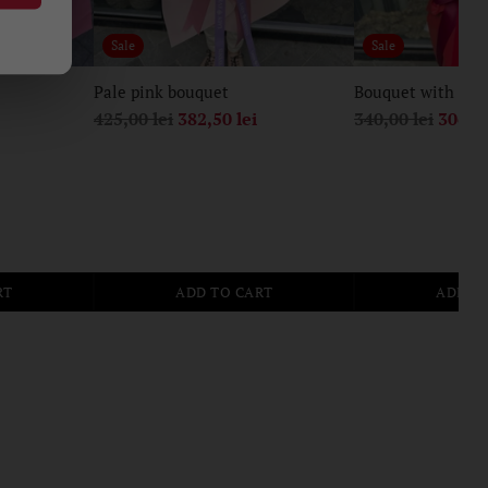
Sale
Sale
Pale pink bouquet
Bouquet with 11 
Regular
Regular
425,00 lei
382,50 lei
340,00 lei
306,00
price
price
RT
ADD TO CART
ADD T
Quantity
Quantity