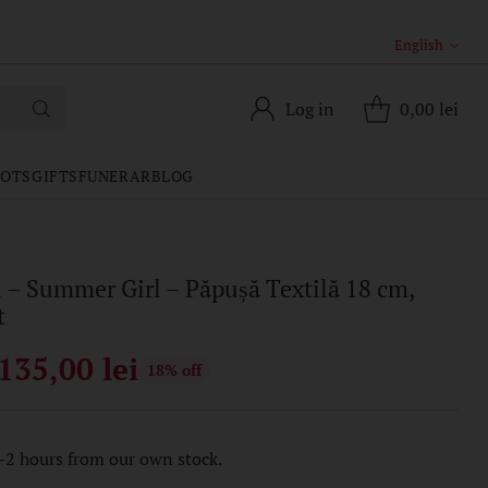
Palas Mall.
English
Langua
Log in
0,00 lei
POTS
GIFTS
FUNERAR
BLOG
l – Summer Girl – Păpușă Textilă 18 cm,
t
135,00 lei
18% off
-2 hours from our own stock.