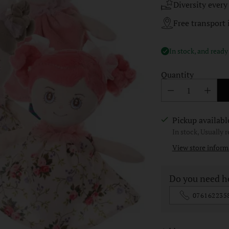
Diversity every
Free transport i
In stock, and ready
Quantity
Pickup availabl
In stock, Usually 
View store inform
Do you need h
076162235