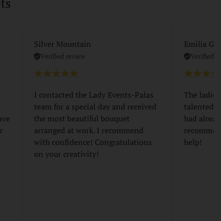
ts
Silver Mountain
Emilia Gri
Verified review
Verified r
I contacted the Lady Events-Palas
The ladies
team for a special day and received
talented a
ave
the most beautiful bouquet
had alread
r
arranged at work. I recommend
recommend
with confidence! Congratulations
help!
on your creativity!