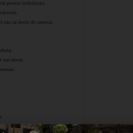
eal pentru îmbrățișări.
vârstele.
ci sau ca decor de cameră.
cheta.
t sau decor.
necesar.
ac
oate vârstele)