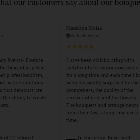
hat our customers say about our bouque
z
Madalina Moisa
ew
Verified review
ady Events- Florarie
I have been collaborating with
 birthday of a special
LadyEvents for various occasions
et professionalism,
for a long time and each time I h
 pro-active solutions
been pleasantly surprised by thei
s that demonstrate
promptness, the quality of the
d the ability to create
services offered and the flowers.
uets.
The bouquets and arrangements
from them last a long time every
time.
t of 17 colored
In Harmony: Roses and