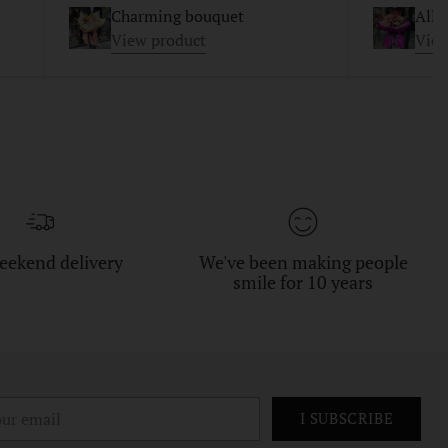
Charming bouquet
Allu
View product
View
eekend delivery
We've been making people
smile for 10 years
r
I SUBSCRIBE
il