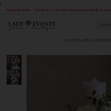
}
Comandă acum – Livrare în 1-2 ore din stoc propriu! Florile si ambal
Cautar
COLECTIA DE LUX
BUCHETE