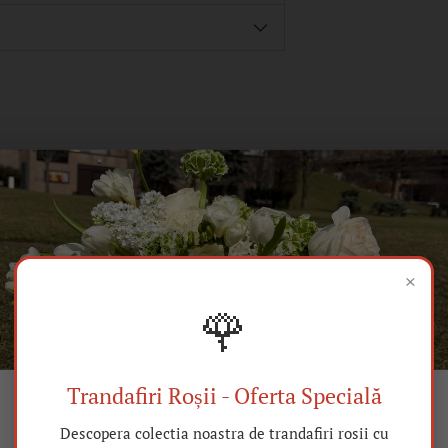
Promotii si oferte
×
🌹
Trandafiri Roșii - Oferta Specială
DEVINO PARTE DIN FAMILIA
REDUCERE
Descopera colectia noastra de trandafiri rosii cu