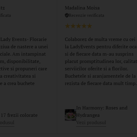
ntz
Madalina Moisa
ficata
Recenzie verificata
 Lady Events- Florarie
Colaborez de multa vreme cu cei
 ziua de nastere a unei
la LadyEvents pentru diferite oca
ciale. Am intampinat
si de fiecare data m-au susprins
m, disponibilitate,
placut promptitudinea lor, calita
ctive si propuneri care
serviicilor oferite si a florilor.
 creativitatea si
Buchetele si aranjamentele de la 
e a crea buchete
rezista de fiecare data mult timp.
In Harmony: Roses and
17 frezii colorate
Hydrangea
rodusul
Vezi produsul