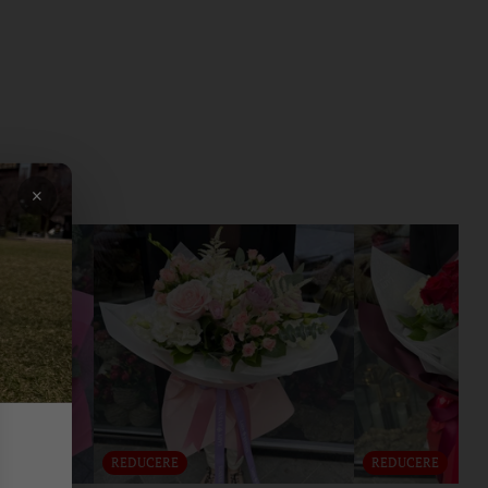
×
REDUCERE
REDUCERE