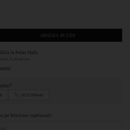
ADAUGA IN COS
bila la Palas Mall,
bicei, în două ore
agazin
jutor?
8
0232708448
 pe felicitare (optional):