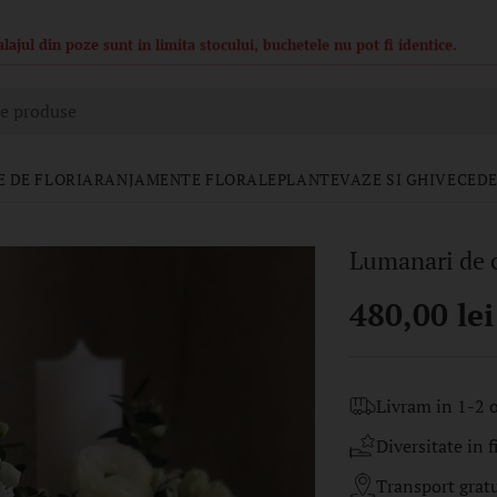
ajul din poze sunt in limita stocului, buchetele nu pot fi identice.
e produse
 DE FLORI
ARANJAMENTE FLORALE
PLANTE
VAZE SI GHIVECE
DE
Lumanari de c
480,00 lei
Pret
regular
Livram in 1-2 o
Diversitate in f
Transport gratui