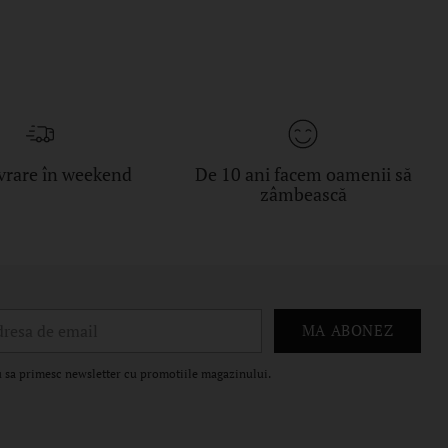
vrare în weekend
De 10 ani facem oamenii să
zâmbească
esa
MA ABONEZ
il
 sa primesc newsletter cu promotiile magazinului.