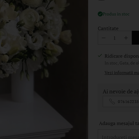
Produs in stoc
Cantitate
Ridicare disponi
In stoc, Gata, de o
Vezi informatii m
Ai nevoie de a
076162235
Adauga mesajul tau