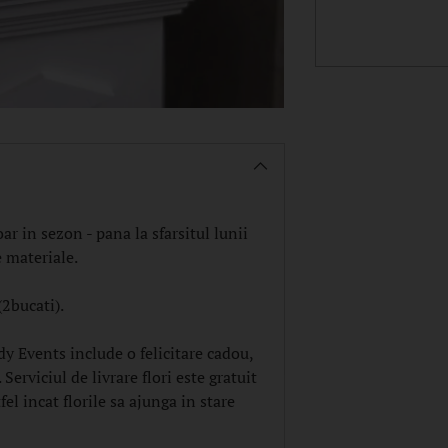
Adaugam
produsul
in
cos
ar in sezon - pana la sfarsitul lunii
e materiale.
2bucati).
dy Events include o felicitare cadou,
Serviciul de livrare flori este gratuit
fel incat florile sa ajunga in stare