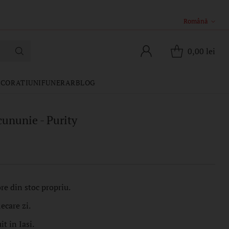
Română
Limba
0,00 lei
CORATIUNI
FUNERAR
BLOG
ununie - Purity
re din stoc propriu.
iecare zi.
t in Iasi.