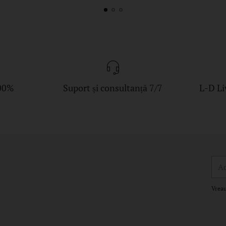
00%
Suport și consultanță 7/7
L-D Li
Adr
de
ema
Vreau