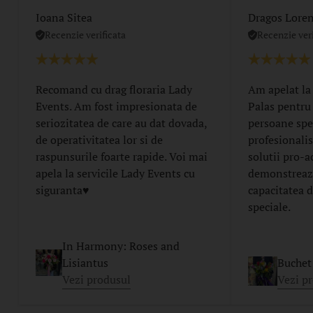
Ioana Sitea
Dragos Lore
Recenzie verificata
Recenzie veri
Recomand cu drag floraria Lady
Am apelat la
Events. Am fost impresionata de
Palas pentru
seriozitatea de care au dat dovada,
persoane spe
de operativitatea lor si de
profesionalis
raspunsurile foarte rapide. Voi mai
solutii pro-a
apela la servicile Lady Events cu
demonstreaza
siguranta♥️
capacitatea d
speciale.
In Harmony: Roses and
Lisiantus
Buchet 
Vezi produsul
Vezi p