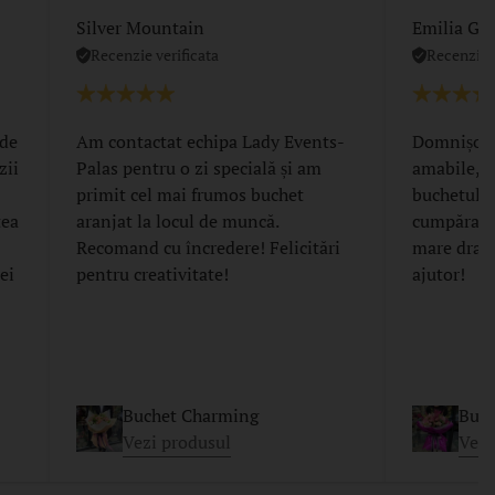
Silver Mountain
Emilia Gri
Recenzie verificata
Recenzie v
 de
Am contactat echipa Lady Events-
Domnișoar
zii
Palas pentru o zi specială și am
amabile, t
primit cel mai frumos buchet
buchetul de
tea
aranjat la locul de muncă.
cumpărase
Recomand cu încredere! Felicitări
mare drag
ei
pentru creativitate!
ajutor!
Buchet Charming
Buch
Vezi produsul
Vezi