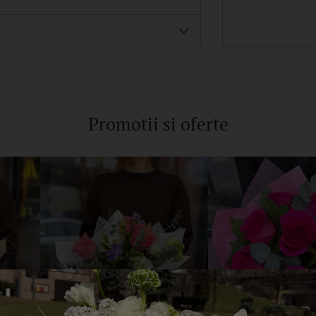
Adaugam
produsul
in
cos
Promotii si oferte
REDUCERE