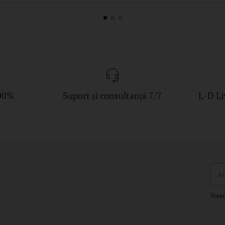
00%
Suport și consultanță 7/7
L-D Li
Adr
de
ema
Vreau