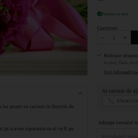
Produs in stoc
Cantitate
Ridicare disponi
In stoc, Gata, de o
Vezi informatii m
Ai nevoie de a
076162235
 lor poate sa varieze in functie de
Adauga mesajul tau
pt a avea siguranta ca el va fi pe