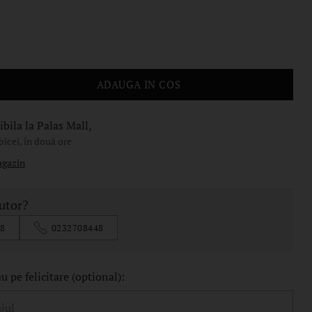
ADAUGA IN COS
bila la Palas Mall,
bicei, în două ore
agazin
jutor?
8
0232708448
 pe felicitare (optional):