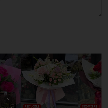
×
REDUCERE
REDUCERE