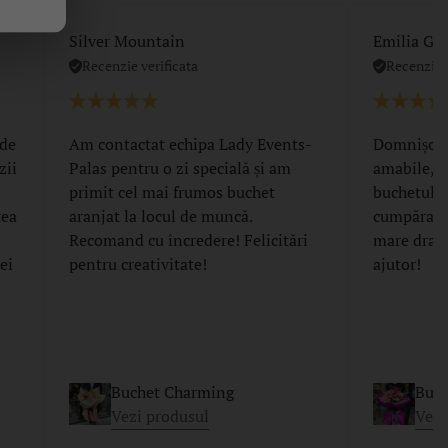
Silver Mountain
Emilia Gri
Recenzie verificata
Recenzie v
 de
Am contactat echipa Lady Events-
Domnișoar
zii
Palas pentru o zi specială și am
amabile, t
primit cel mai frumos buchet
buchetul de
tea
aranjat la locul de muncă.
cumpărase
Recomand cu încredere! Felicitări
mare drag
ei
pentru creativitate!
ajutor!
Buchet Charming
Buch
Vezi produsul
Vezi