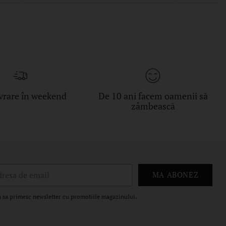
vrare în weekend
De 10 ani facem oamenii să
zâmbească
esa
MA ABONEZ
il
 sa primesc newsletter cu promotiile magazinului.