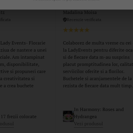
ntz
Madalina Moisa
ficata
Recenzie verificata
 Lady Events- Florarie
Colaborez de multa vreme cu cei
 ziua de nastere a unei
la LadyEvents pentru diferite oca
ciale. Am intampinat
si de fiecare data m-au susprins
m, disponibilitate,
placut promptitudinea lor, calita
ctive si propuneri care
serviicilor oferite si a florilor.
 creativitatea si
Buchetele si aranjamentele de la 
e a crea buchete
rezista de fiecare data mult timp.
In Harmony: Roses and
17 frezii colorate
Hydrangea
rodusul
Vezi produsul