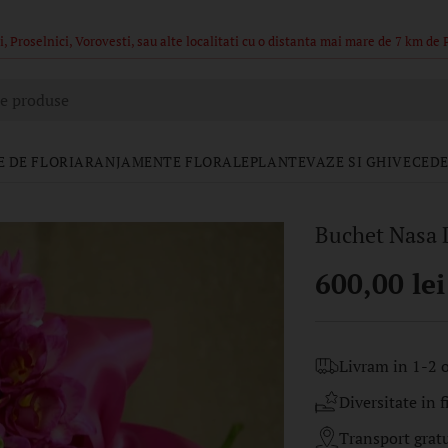
ajul din poze sunt in limita stocului, buchetele nu pot fi identice.
e produse
 DE FLORI
ARANJAMENTE FLORALE
PLANTE
VAZE SI GHIVECE
DE
Buchet Nasa 
600,00 lei
Pret
regular
Livram in 1-2 o
Diversitate in f
Transport gratui