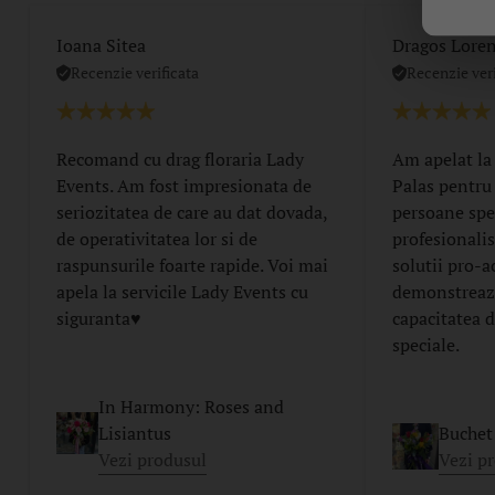
Ioana Sitea
Dragos Lore
Recenzie verificata
Recenzie veri
Recomand cu drag floraria Lady
Am apelat la
Events. Am fost impresionata de
Palas pentru
seriozitatea de care au dat dovada,
persoane spe
de operativitatea lor si de
profesionalis
raspunsurile foarte rapide. Voi mai
solutii pro-a
apela la servicile Lady Events cu
demonstreaza
siguranta♥️
capacitatea d
speciale.
In Harmony: Roses and
Lisiantus
Buchet 
Vezi produsul
Vezi p