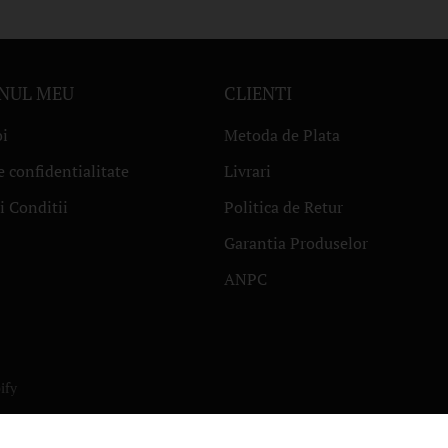
NUL MEU
CLIENTI
i
Metoda de Plata
e confidentialitate
Livrari
i Conditii
Politica de Retur
Garantia Produselor
ANPC
ify