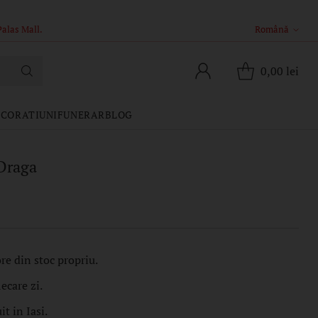
Română
Limba
0,00 lei
CORATIUNI
FUNERAR
BLOG
Draga
re din stoc propriu.
iecare zi.
t in Iasi.