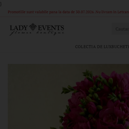
}
Comandă acum – Livrare în 1-2 ore din stoc propriu! Florile si ambal
Cautar
COLECTIA DE LUX
BUCHETE