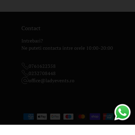
Contact
Intrebari?
Ne puteti contacta intre orele 10:00-20:00
0761622358
0232708448
office@ladyevents.ro