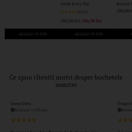
Smile Every Day
Buchet 
Pret
185,00 
5.0
(1)
regular
Pret
185,00 lei
166,50 lei
regular
ADAUGA IN COS
ADAUGA IN COS
Cantitate
Cantitate
Cantita
Ce spun clientii nostri despre buchetele
noastre
Ioana Sitea
Dragos 
Recenzie verificata
Recenz