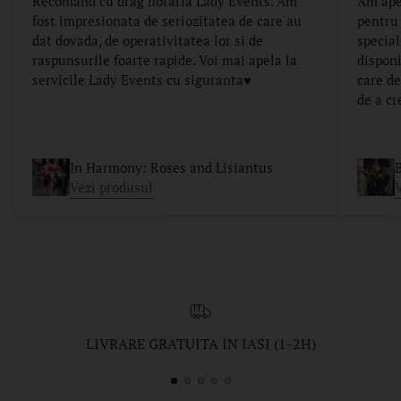
Recomand cu drag floraria Lady Events. Am
Am apel
fost impresionata de seriozitatea de care au
pentru
dat dovada, de operativitatea lor si de
specia
raspunsurile foarte rapide. Voi mai apela la
disponi
servicile Lady Events cu siguranta♥️
care de
de a cr
In Harmony: Roses and Lisiantus
B
Vezi produsul
LIVRARE GRATUITA IN IASI (1-2H)