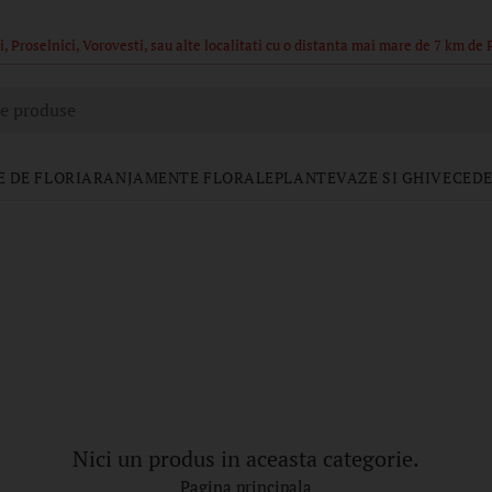
, Proselnici, Vorovesti, sau alte localitati cu o distanta mai mare de 7 km de 
e produse
 DE FLORI
ARANJAMENTE FLORALE
PLANTE
VAZE SI GHIVECE
DE
Nici un produs in aceasta categorie.
Pagina principala