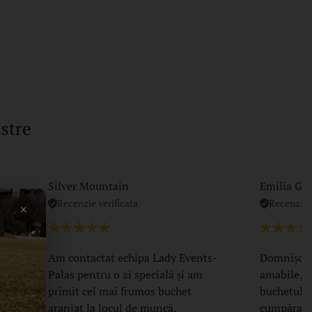
stre
Silver Mountain
Emilia Gri
Recenzie verificata
Recenzie v
×
 de
Am contactat echipa Lady Events-
Domnișoar
zii
Palas pentru o zi specială și am
amabile, t
primit cel mai frumos buchet
buchetul de
tea
aranjat la locul de muncă.
cumpărase