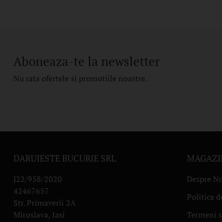
Aboneaza-te la newsletter
Nu rata ofertele si promotiile noastre.
DARUIESTE BUCURIE SRL
MAGAZI
J22/958/2020
Despre No
42467657
Politica d
Str. Primaverii 2A
Miroslava, Iasi
Termeni s