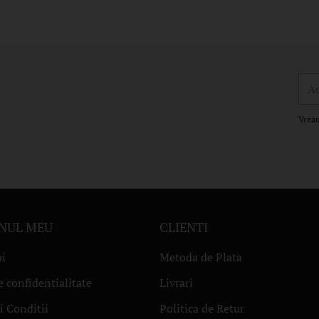
Adr
de
ema
Vreau
NUL MEU
CLIENTI
i
Metoda de Plata
e confidentialitate
Livrari
i Conditii
Politica de Retur