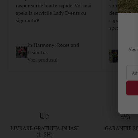
raspunsurile foarte rapide. Voi mai
solutii pro-a
apela la servicile Lady Events cu
demonstreaza
siguranta♥️
capacitatea d
speciale.
In Harmony: Roses and
Abone
Lisiantus
Buchet 
Vezi produsul
Vezi p
LIVRARE GRATUITA IN IASI
GARANTIE 2
(1-2H)