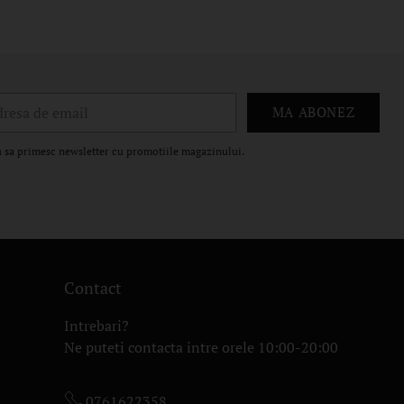
esa
MA ABONEZ
il
 sa primesc newsletter cu promotiile magazinului.
Contact
Intrebari?
Ne puteti contacta intre orele 10:00-20:00
0761622358