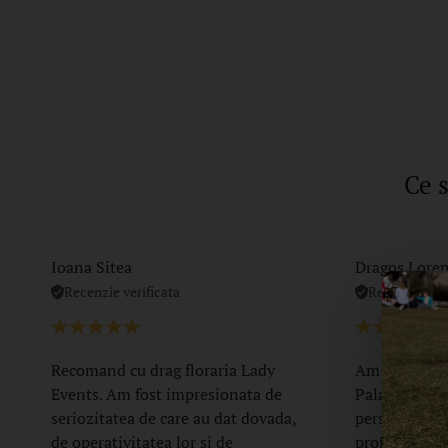
Ce 
Ioana Sitea
Dragos Lore
Recenzie verificata
Recenzie veri
Recomand cu drag floraria Lady
Am apelat la
Events. Am fost impresionata de
Palas pentru
seriozitatea de care au dat dovada,
persoane spe
de operativitatea lor si de
profesionalis