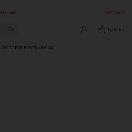
Palas Mall.
Română
Limba
0,00 lei
CORATIUNI
FUNERAR
BLOG